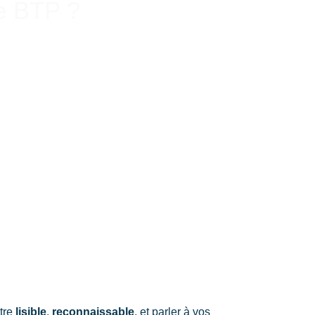
le BTP ?
vaux publics
ne sont pas toujours les
nt :
nque de modernité
 cohérence visuelle
surchargées
re et professionnelle
est essentielle pour :
e
ations
ssionnelle
à vos clients potentiels
être
lisible
,
reconnaissable
, et parler à vos