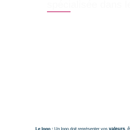
spécialisée dans 
Les professionnels du
bâtiment et des tra
meilleurs communicants. On observe souve
Un
logo qui n’a jamais évolué
et ma
Des
outils de communication sans
Des
présentations commerciales 
Pourtant, une
communication visuelle clai
Vous
démarquer de la concurrenc
Valoriser vos savoir-faire et réalis
Renvoyer une
image fiable et profe
Le logo :
Un logo doit représenter vos
valeurs
, 