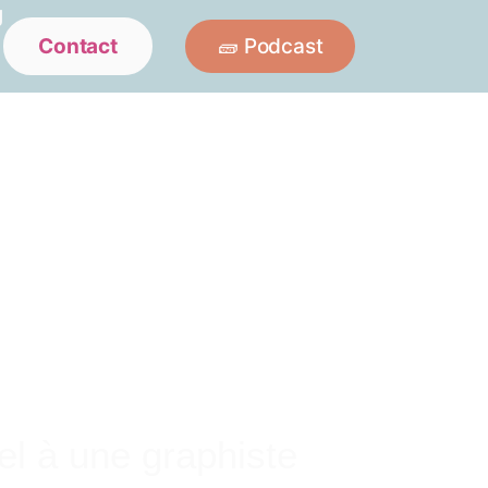
g
Contact
🧱 Podcast
el à une graphiste