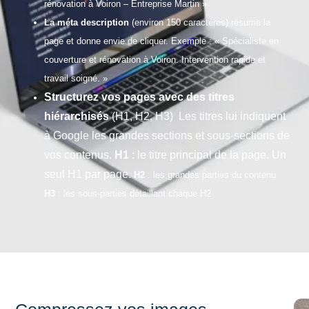
rénovation à Voiron – Entreprise Martin »
La méta description
(environ 150 caractères) résume la
page et donne envie de cliquer. Exemple : « Spécialiste en
couverture et rénovation à Voiron. Intervention rapide et
travail soigné. »
Structurez vos pages avec des titres
hiérarchisés
(H1, H2, H3) Les titres lui indiquent
à Google les grandes sections et sous-sections de
vos contenus.
H1
: le titre principal de la page. Un
seul H1 par page.
H2
: les grandes parties du contenu
H3
: les sous-parties détaillant chaque H2