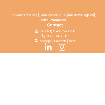
Tous droits réservés | Clara Masson 2025 |
Mentions Légales
|
Politiques cookies
Contact
contact@clara-masson.fr
06 98 66 70 01
Voreppe | Grenoble | Isère
L
I
i
n
n
s
k
t
e
a
d
g
i
r
n
a