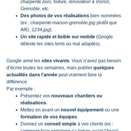
charpente bois, toiture, rénovation à Voiron,
Grenoble, etc.
Des photos de vos réalisations
bien nommées
(ex :
charpente-maison-grenoble.jpg
plutôt que
IMG_1234.jpg
).
Un site rapide et lisible sur mobile
(Google
déteste les sites lents ou mal adaptés).
Google aime les
sites vivants
. Vous n’avez pas besoin
d’écrire toutes les semaines, mais publier
quelques
actualités dans l’année
peut vraiment faire la
différence.
Par exemple :
Présentez vos
nouveaux chantiers ou
réalisations
.
Mettez en avant un
nouvel équipement
ou une
formation de vos équipes
.
Donnez un
conseil simple
à vos clients (ex :
comment bien entretenir sa toiture avant l’hiver).