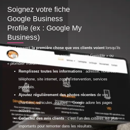
Soignez votre fiche
Google Business
Profile (ex : Google My
Business)
C’est souvent
la première chose que vos clients voient
lorsqu’ils
tapent votre nom ou un service comme
« maçon Grenoble »
ou
« plombier Voiron »
.
Remplissez toutes les informations
: adresse, horaires,
téléphone, site internet, zone d’intervention, services
proposés.
Ajoutez régulièrement des photos récentes
de vos
chantiers, véhicules, équipes… Google adore les pages
actives.
Collectez des avis clients
: c’est l’un des critères les plus
importants pour remonter dans les résultats.