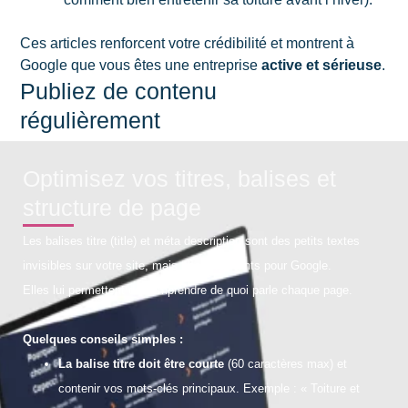
Ces articles renforcent votre crédibilité et montrent à
Google que vous êtes une entreprise
active et sérieuse
.
Publiez de contenu
régulièrement
Optimisez vos titres, balises et
structure de page
Les balises titre (title) et méta description sont des petits textes
invisibles sur votre site, mais très importants pour Google.
Elles lui permettent de comprendre de quoi parle chaque page.
Quelques conseils simples :
La balise titre doit être courte
(60 caractères max) et
contenir vos mots-clés principaux. Exemple : « Toiture et