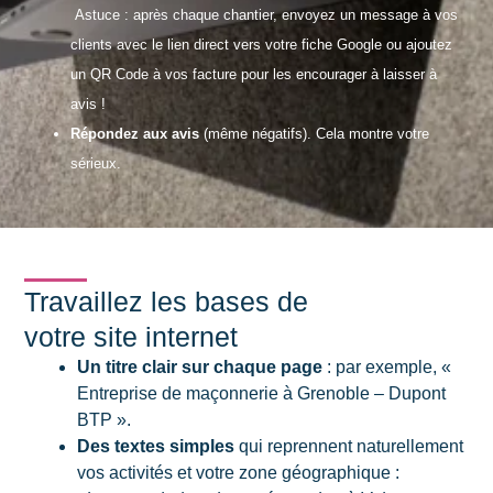
Astuce : après chaque chantier, envoyez un message à vos
clients avec le lien direct vers votre fiche Google ou ajoutez
un QR Code à vos facture pour les encourager à laisser à
avis !
Répondez aux avis
(même négatifs). Cela montre votre
sérieux.
Travaillez les bases de
votre site internet
Un titre clair sur chaque page
: par exemple, «
Entreprise de maçonnerie à Grenoble – Dupont
BTP ».
Des textes simples
qui reprennent naturellement
vos activités et votre zone géographique :